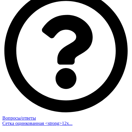
Вопросы/ответы
Сетка оцинкованная <strong>12х...