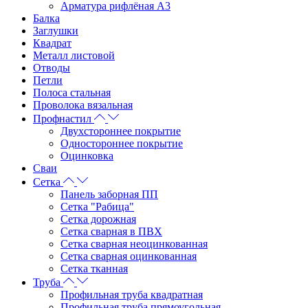
Арматура рифлёная А3
Балка
Заглушки
Квадрат
Металл листовой
Отводы
Петли
Полоса стальная
Проволока вязальная
Профнастил
Двухстороннее покрытие
Одностороннее покрытие
Оцинковка
Сваи
Сетка
Панель заборная ПП
Сетка "Рабица"
Сетка дорожная
Сетка сварная в ПВХ
Сетка сварная неоцинкованная
Сетка сварная оцинкованная
Сетка тканная
Труба
Профильная труба квадратная
Профильная труба прямоугольная