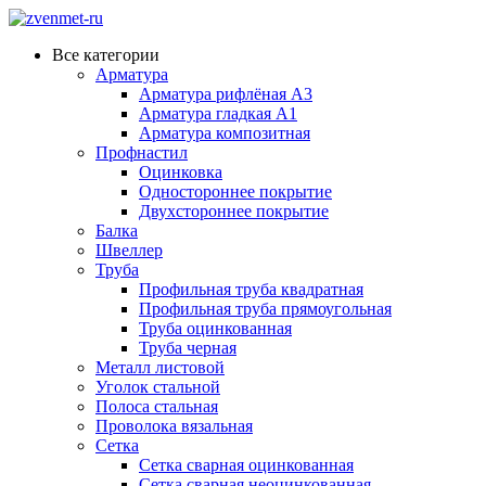
Все категории
Арматура
Арматура рифлёная А3
Арматура гладкая А1
Арматура композитная
Профнастил
Оцинковка
Одностороннее покрытие
Двухстороннее покрытие
Балка
Швеллер
Труба
Профильная труба квадратная
Профильная труба прямоугольная
Труба оцинкованная
Труба черная
Металл листовой
Уголок стальной
Полоса стальная
Проволока вязальная
Сетка
Сетка сварная оцинкованная
Сетка сварная неоцинкованная