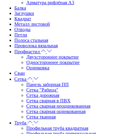
Арматура рифлёная А3
Балка
Заглушки
Квадрат
Металл листовой
Отводы
Петли
Полоса стальная
Проволока вязальная
Профнастил
Двухстороннее покрытие
Одностороннее покрытие
Оцинковка
Сваи
Сетка
Панель заборная ПП
Сетка "Рабица"
Сетка дорожная
Сетка сварная в ПВХ
Сетка сварная неоцинкованная
Сетка сварная оцинкованная
Сетка тканная
Труба
Профильная труба квадратная
Профильная труба прямоугольная