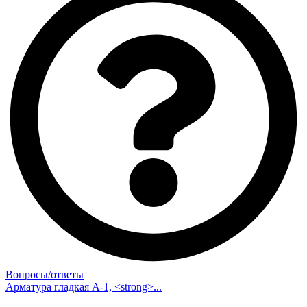
Вопросы/ответы
Арматура гладкая А-1, <strong>...