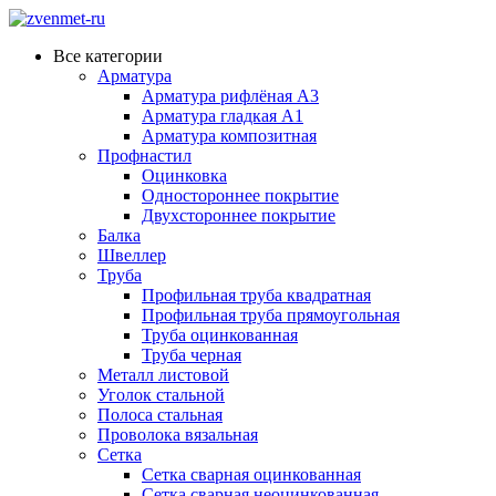
Все категории
Арматура
Арматура рифлёная А3
Арматура гладкая А1
Арматура композитная
Профнастил
Оцинковка
Одностороннее покрытие
Двухстороннее покрытие
Балка
Швеллер
Труба
Профильная труба квадратная
Профильная труба прямоугольная
Труба оцинкованная
Труба черная
Металл листовой
Уголок стальной
Полоса стальная
Проволока вязальная
Сетка
Сетка сварная оцинкованная
Сетка сварная неоцинкованная