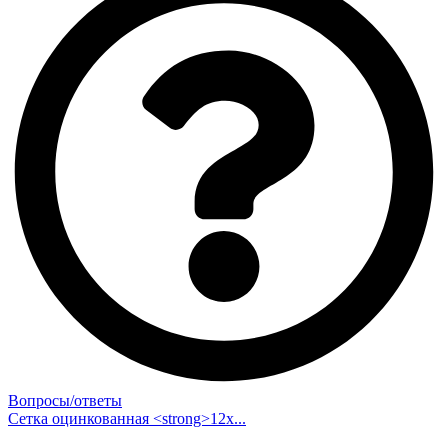
Вопросы/ответы
Сетка оцинкованная <strong>12х...