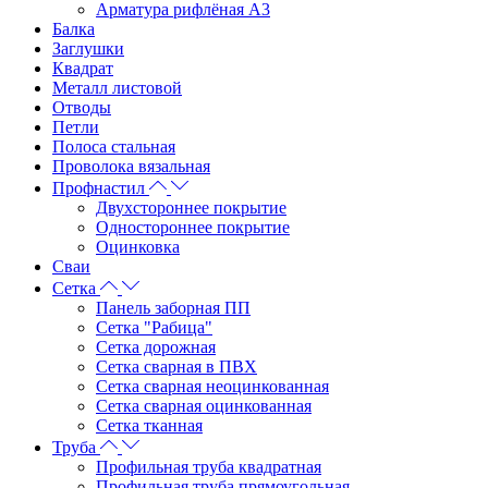
Арматура рифлёная А3
Балка
Заглушки
Квадрат
Металл листовой
Отводы
Петли
Полоса стальная
Проволока вязальная
Профнастил
Двухстороннее покрытие
Одностороннее покрытие
Оцинковка
Сваи
Сетка
Панель заборная ПП
Сетка "Рабица"
Сетка дорожная
Сетка сварная в ПВХ
Сетка сварная неоцинкованная
Сетка сварная оцинкованная
Сетка тканная
Труба
Профильная труба квадратная
Профильная труба прямоугольная