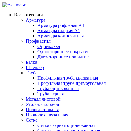
Все категории
Арматура
Арматура рифлёная А3
Арматура гладкая А1
Арматура композитная
Профнастил
Оцинковка
Одностороннее покрытие
Двухстороннее покрытие
Балка
Швеллер
Труба
Профильная труба квадратная
Профильная труба прямоугольная
Труба оцинкованная
Труба черная
Металл листовой
Уголок стальной
Полоса стальная
Проволока вязальная
Сетка
Сетка сварная оцинкованная
Сетка сварная неоцинкованная