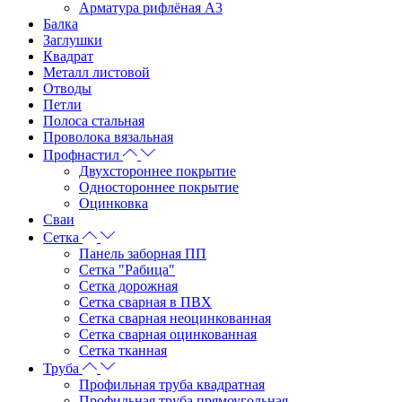
Арматура рифлёная А3
Балка
Заглушки
Квадрат
Металл листовой
Отводы
Петли
Полоса стальная
Проволока вязальная
Профнастил
Двухстороннее покрытие
Одностороннее покрытие
Оцинковка
Сваи
Сетка
Панель заборная ПП
Сетка "Рабица"
Сетка дорожная
Сетка сварная в ПВХ
Сетка сварная неоцинкованная
Сетка сварная оцинкованная
Сетка тканная
Труба
Профильная труба квадратная
Профильная труба прямоугольная