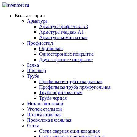
Все категории
Арматура
Арматура рифлёная А3
Арматура гладкая А1
Арматура композитная
Профнастил
Оцинковка
Одностороннее покрытие
Двухстороннее покрытие
Балка
Швеллер
Труба
Профильная труба квадратная
Профильная труба прямоугольная
Труба оцинкованная
Труба черная
Металл листовой
Уголок стальной
Полоса стальная
Проволока вязальная
Сетка
Сетка сварная оцинкованная
Сетка сварная неоцинкованная